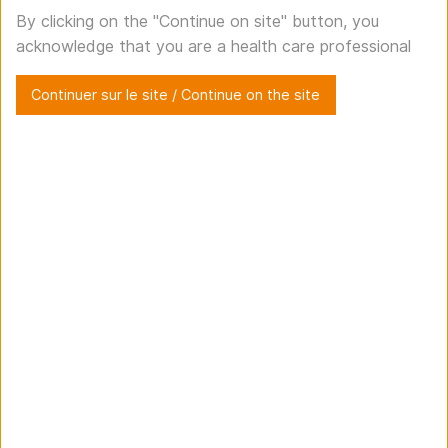
News
By clicking on the "Continue on site" button, you
acknowledge that you are a health care professional
Home
>
News
>
Quality & Audit
Continuer sur le site / Continue on the site
Quality & Audit
Quality, transparency and commitment at the heart of
our approach.