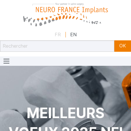
Panneau de gestion des cookies
Neuro France implants
FR
EN
Concepteur et fabricant français d’implants spécialisés dan
MEILLEURS