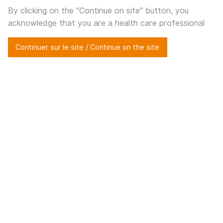
Actualités
By clicking on the "Continue on site" button, you
acknowledge that you are a health care professional
Accueil
>
Actualités
>
Renforcer les échanges
Continuer sur le site / Continue on the site
Renforcer les
échanges