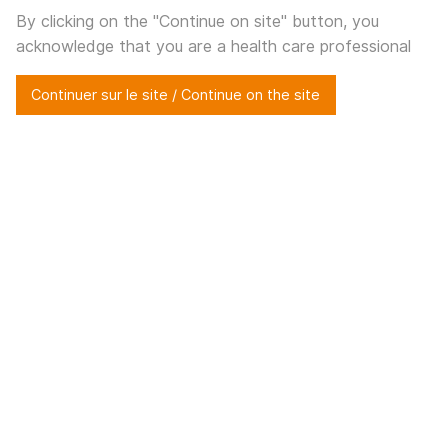
By clicking on the "Continue on site" button, you
acknowledge that you are a health care professional
Accueil
>
ThoRib® PECTUS
Continuer sur le site / Continue on the site
ThoRib® PECTUS
Chirurgie de la déformation
sternale
Les implants ThoRib® PECTUS sont destinés à la
synthèse des déformations et malformations de la paroi
thoracique (Pectus excavatum, carinatum et arcuatum).