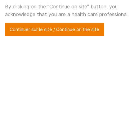
Actualités
By clicking on the "Continue on site" button, you
acknowledge that you are a health care professional
Accueil
>
Actualités
>
2026
Continuer sur le site / Continue on the site
2026
Meilleurs voeux